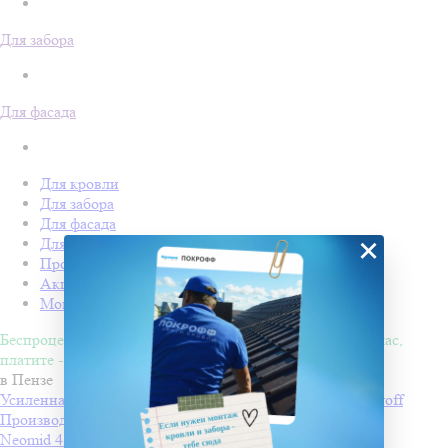
Для забора
Для фасада
Для кровли
Для забора
Для фасада
×
Для дачи
Производство Покрофф
Акции
Монтаж
Беспроцентная рассрочка на 4 месяца. Покупайте - сейчас,
платите - потом!
в Пензе
Усиленная односторонняя клейкая лента Изоспан ML proff
Производитель
ИЗОСПАН
Neomid 450-II, Огнебиозащита II группа