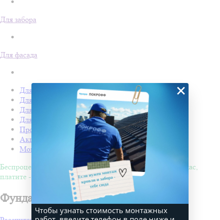
Для забора
Для фасада
×
Для кровли
Для забора
Для фасада
Для дачи
Производство Покрофф
Акции
Монтаж
Беспроцентная рассрочка на 4 месяца. Покупайте - сейчас,
платите - потом!
Фундамент в Пензе
Чтобы узнать стоимость монтажных
работ, введите телефон в поле ниже и
Рассчитать стоимость проекта