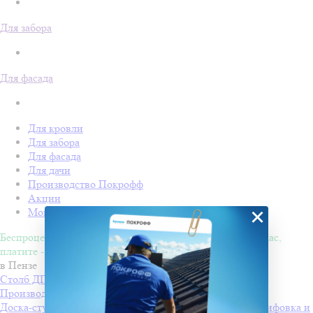
Для забора
Для фасада
Для кровли
Для забора
Для фасада
Для дачи
Производство Покрофф
Акции
×
Монтаж
Беспроцентная рассрочка на 4 месяца. Покупайте - сейчас,
платите - потом!
в Пензе
Столб ДПК Grand Line 100х100мм тиснение (на трубу)
Производитель
Grand Line
Доска-ступень стартовая ДПК Grand Line 160х22мм шлифовка и