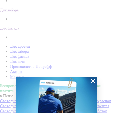
Для забора
Для фасада
Для кровли
Для забора
Для фасада
Для дачи
Производство Покрофф
Акции
Монтаж
×
Беспроцентная рассрочка на 4 месяца. Покупайте - сейчас,
платите - потом!
в Пензе
Светодиодная "Снежинка LED" с динамикой, 60*60см, красная
Светодиодная "Снежинка LED" с динамикой, 60*60см, желтая
Светодиодная "Снежинка LED" с динамикой, 60*60см, белая