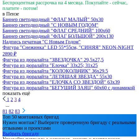
Беспроцентная рассрочка на 4 месяца. Покупайте - сейчас,
платите - потом!
в Пензе
Баннер светодиодный "ФЛАГ МАЛЫЙ" 50х30
Баннер светодиодный "С НОВЫМ ГОДОМ"
Баннер светодиодный "ФЛАГ СРЕДНИЙ" 100х60
Баннер светодиодный "ФЛАГ БОЛЬШОЙ" 200х130
Надпись печатная "С Новым Годом"
Фигура "Снежинка" LED 55*55см, "СИНЯЯ" NEON-NIGHT
2890 ₽
Фигура из дюралайта "ЗВЕЗДОЧКА" 29,5х27,5
Фигура из дюралайта "Елочка" 33х25; 31х25
Фигура из дюралайта "КОЛОКОЛЬЧИК" 36х29.5
Фигура из дюралайта "ЛЕТЯЩАЯ ЗВЕЗДА" 55х30
Фигура из дюралайта "ЕЛОЧКА СО ЗВЕЗДОЙ" 63х39
Фигура из дюралайта "БЕГУЩИЙ ЗАЯЦ" 60х60 с динамикой
показать ещё
1
2
3
4
...
81
82
83
Топ 50 монтажных бригад
Нужен монтаж? Выберите проверенную бригаду с реальными
отзывами и проектами
Выбрать бригаду