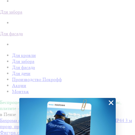
Для забора
Для фасада
Для кровли
Для забора
Для фасада
Для дачи
Производство Покрофф
Акции
Монтаж
×
Беспроцентная рассрочка на 4 месяца. Покупайте - сейчас,
платите - потом!
в Пензе
Бахрома светодиодн INFINILITE Одесская с мерц. эфф IP44 3 м
прозр. пров., соед., бел. хол
от 1270 ₽
Фигура световая "Олени везут Санта Клауса на санях"