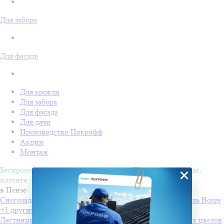
Для забора
Для фасада
Для кровли
Для забора
Для фасада
Для дачи
Производство Покрофф
Акции
Монтаж
Беспроцентная рассрочка на 4 месяца. Покупайте - сейчас,
×
платите - потом!
в Пензе
Снегозадержатели Вorge для профнастила
Производитель
Borge
+1 других цветов
Лестница стеновая 1.8 м
Производитель
Borge
+1 других цветов