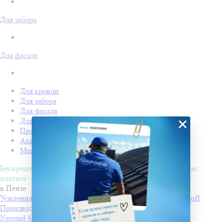
Для забора
Для фасада
Для кровли
Для забора
Для фасада
×
Для дачи
Производство Покрофф
Акции
Монтаж
Беспроцентная рассрочка на 4 месяца. Покупайте - сейчас,
платите - потом!
в Пензе
Усиленная односторонняя клейкая лента Изоспан ML proff
Производитель
ИЗОСПАН
Neomid 450-II, Огнебиозащита II группа