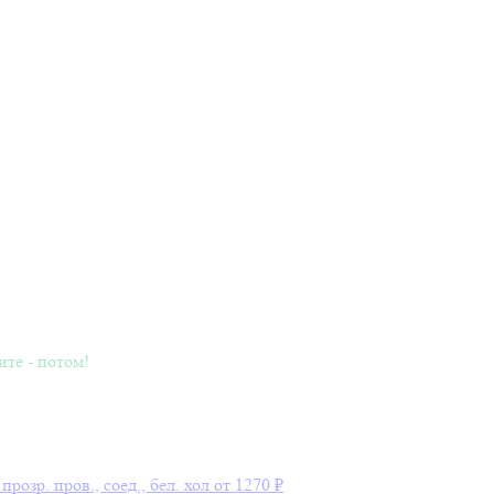
ите - потом!
озр. пров., соед., бел. хол
от 1270 ₽