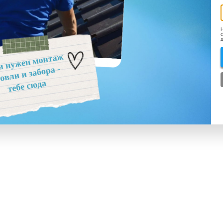
Н
с
д