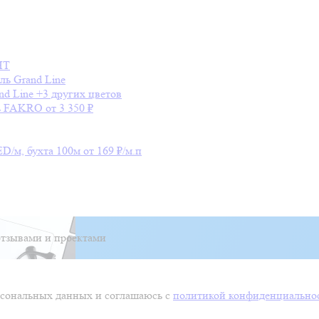
HT
ль
Grand Line
nd Line
+3 других цветов
ь
FAKRO
от 3 350 ₽
ED/м, бухта 100м
от 169 ₽/м.п
тзывами и проектами
ерсональных данных и соглашаюсь с
политикой конфиденциально