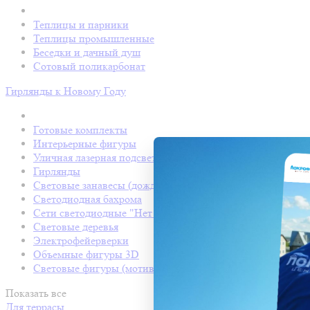
Теплицы и парники
Теплицы промышленные
Беседки и дачный душ
Сотовый поликарбонат
Гирлянды к Новому Году
Готовые комплекты
Интерьерные фигуры
Уличная лазерная подсветка
Гирлянды
Световые занавесы (дождь светодиодный)
Светодиодная бахрома
Сети светодиодные "Нет Лайт"
Световые деревья
Электрофейерверки
Объемные фигуры 3D
Световые фигуры (мотивы)
Показать все
Для террасы