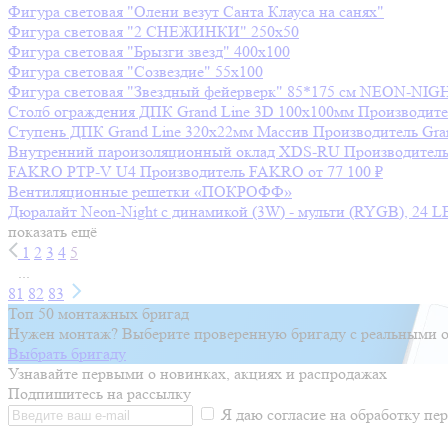
Фигура световая "Олени везут Санта Клауса на санях"
Фигура световая "2 СНЕЖИНКИ" 250х50
Фигура световая "Брызги звезд" 400х100
Фигура световая "Созвездие" 55х100
Фигура световая "Звездный фейерверк" 85*175 см NEON-NIG
Столб ограждения ДПК Grand Line 3D 100х100мм
Производите
Ступень ДПК Grand Line 320х22мм Массив
Производитель
Gra
Внутренний пароизоляционный оклад XDS-RU
Производител
FAKRO PTP-V U4
Производитель
FAKRO
от 77 100 ₽
Вентиляционные решетки «ПОКРОФФ»
Дюралайт Neon-Night с динамикой (3W) - мульти (RYGB), 24 L
показать ещё
1
2
3
4
5
...
81
82
83
Топ 50 монтажных бригад
Нужен монтаж? Выберите проверенную бригаду с реальными о
Выбрать бригаду
Узнавайте первыми о новинках, акциях и распродажах
Подпишитесь на рассылку
Я даю согласие на обработку п