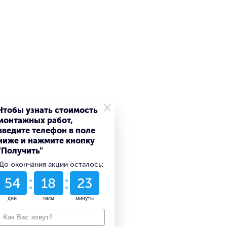
×
Чтобы узнать стоимость
монтажных работ,
введите телефон в поле
ниже и нажмите кнопку
"Получить"
До окончания акции осталось:
54
18
23
дни
часы
минуты