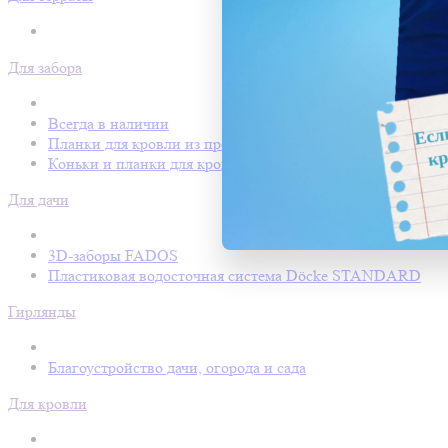
Для забора
Всегда в наличии
Планки для кровли из профнастила
Коньки и планки для кровли Покрофф
Для дачи
3D-заборы FADOS
Пластиковая водосточная система Döcke STANDARD
Гирлянды
Благоустройство дачи, огорода и сада
Для кровли