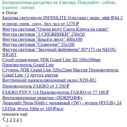
Беспроцентная рассрочка на 4 месяца. Покупайте - сейчас,
платите - потом!
в Пензе
Бахрома светодиодн INFINILITE Одесская с мерц. эфф IP44 3
м прозр. пров., соед., бел. хол
от 1270 ₽
Фигура световая "Олени везут Санта Клауса на санях"
Фигура световая "2 СНЕЖИНКИ" 250х50
Фигура световая "Брызги звезд" 400х100
Фигура световая "Созвездие" 55х100
Фигура световая "Звездный фейерверк" 85*175 см NEON-
NIGHT
Столб ограждения ДПК Grand Line 3D 100х100мм
Производитель
Grand Line
Ступень ДПК Grand Line 320х22мм Массив
Производитель
Grand Line
+3 других цветов
Внутренний пароизоляционный оклад XDS-RU
Производитель
FAKRO
от 3 350 ₽
FAKRO PTP-V U4
Производитель
FAKRO
от 77 100 ₽
Вентиляционные решетки «ПОКРОФФ»
Дюралайт Neon-Night с динамикой (3W) - мульти (RYGB), 24
LED/м, бухта 100м
от 169 ₽/м.п
показать ещё
1
2
3
4
5
...