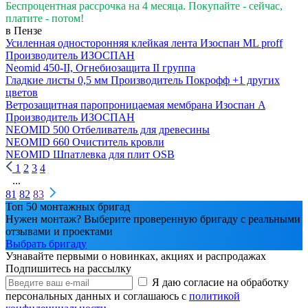
Беспроцентная рассрочка на 4 месяца. Покупайте - сейчас,
платите - потом!
в Пензе
Усиленная односторонняя клейкая лента Изоспан ML proff
Производитель
ИЗОСПАН
Neomid 450-II, Огнебиозащита II группа
Гладкие листы 0,5 мм
Производитель
Покрофф
+1 других
цветов
Ветрозащитная паропроницаемая мембрана Изоспан A
Производитель
ИЗОСПАН
NEOMID 500 Отбеливатель для древесины
NEOMID 660 Очиститель кровли
NEOMID Шпатлевка для плит OSB
1
2
3
4
...
81
82
83
Топ 50 монтажных бригад
Нужен монтаж? Выберите проверенную бригаду с реальными
отзывами и проектами
Выбрать бригаду
Узнавайте первыми о новинках, акциях и распродажах
Подпишитесь на рассылку
Я даю согласие на обработку
персональных данных и соглашаюсь с
политикой