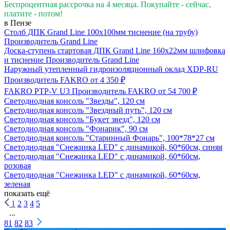
Беспроцентная рассрочка на 4 месяца. Покупайте - сейчас,
платите - потом!
в Пензе
Столб ДПК Grand Line 100х100мм тиснение (на трубу)
Производитель
Grand Line
Доска-ступень стартовая ДПК Grand Line 160х22мм шлифовка
и тиснение
Производитель
Grand Line
Наружный утепленный гидроизоляционный оклад XDP-RU
Производитель
FAKRO
от 4 350 ₽
FAKRO PTP-V U3
Производитель
FAKRO
от 54 700 ₽
Светодиодная консоль "Звезды", 120 см
Светодиодная консоль "Звездный путь", 120 см
Светодиодная консоль "Букет звезд", 120 см
Светодиодная консоль "Фонарик", 90 см
Светодиодная консоль "Старинный Фонарь", 100*78*27 см
Светодиодная "Снежинка LED" с динамикой, 60*60см, синяя
Светодиодная "Снежинка LED" с динамикой, 60*60см,
розовая
Светодиодная "Снежинка LED" с динамикой, 60*60см,
зеленая
показать ещё
1
2
3
4
5
...
81
82
83