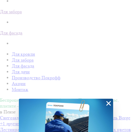
Для забора
Для фасада
Для кровли
Для забора
Для фасада
Для дачи
Производство Покрофф
Акции
Монтаж
Беспроцентная рассрочка на 4 месяца. Покупайте - сейчас,
×
платите - потом!
в Пензе
Снегозадержатели Вorge для профнастила
Производитель
Borge
+1 других цветов
Лестница стеновая 1.8 м
Производитель
Borge
+1 других цветов