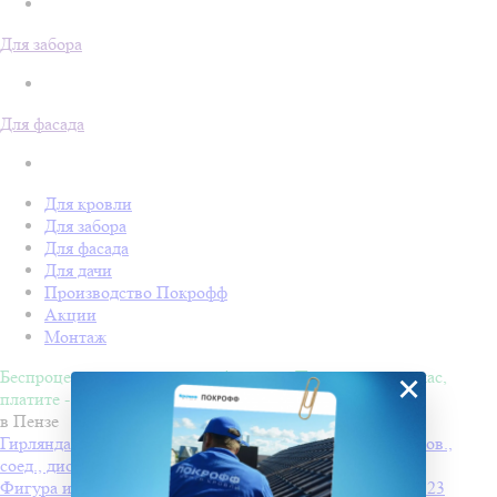
Для забора
Для фасада
Для кровли
Для забора
Для фасада
Для дачи
Производство Покрофф
Акции
Монтаж
Беспроцентная рассрочка на 4 месяца. Покупайте - сейчас,
×
платите - потом!
в Пензе
Гирлянда-нить Vipneon Стринг Лайт IP44 10м прозр. пров.,
соед., диоды теплые белые
Фигура из дюралайта "СНЕГОВИК С МЕТЛОЙ" 100х123