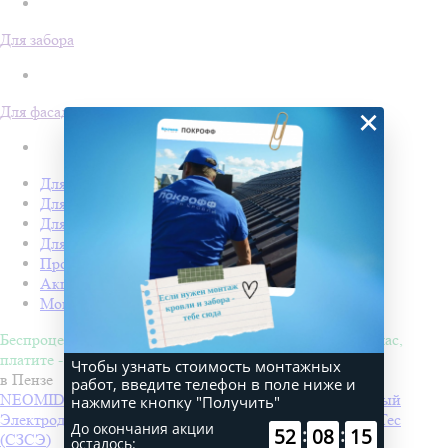
Для забора
Для фасада
×
Для кровли
Для забора
Для фасада
Для дачи
Производство Покрофф
Акции
Монтаж
Беспроцентная рассрочка на 4 месяца. Покупайте - сейчас,
платите - потом!
Чтобы узнать стоимость монтажных
в Пензе
работ, введите телефон в поле ниже и
NEOMID 430 eco Антисептик-консервант невымываемый
нажмите кнопку "Получить"
Электроды РЦ ТМ MONOLITH
Производитель
PlasmaTec
До окончания акции
:
:
52
08
15
(СЗСЭ)
осталось: