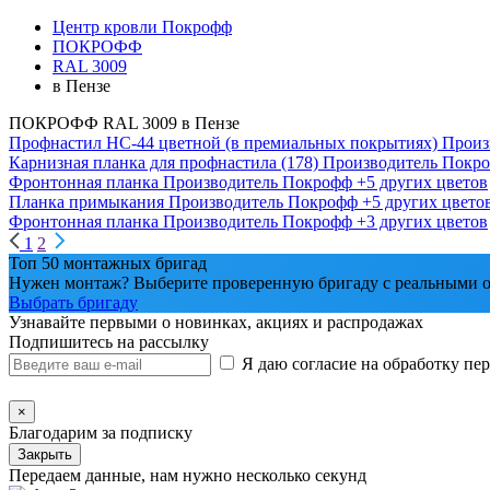
Центр кровли Покрофф
ПОКРОФФ
RAL 3009
в Пензе
ПОКРОФФ RAL 3009 в Пензе
Профнастил НС-44 цветной (в премиальных покрытиях)
Произ
Карнизная планка для профнастила (178)
Производитель
Покр
Фронтонная планка
Производитель
Покрофф
+5 других цветов
Планка примыкания
Производитель
Покрофф
+5 других цвето
Фронтонная планка
Производитель
Покрофф
+3 других цветов
1
2
Топ 50 монтажных бригад
Нужен монтаж? Выберите проверенную бригаду с реальными о
Выбрать бригаду
Узнавайте первыми о новинках, акциях и распродажах
Подпишитесь на рассылку
Я даю согласие на обработку п
×
Благодарим за подписку
Закрыть
Передаем данные, нам нужно несколько секунд