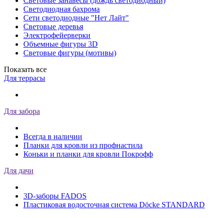
Световые занавесы (дождь светодиодный)
Светодиодная бахрома
Сети светодиодные "Нет Лайт"
Световые деревья
Электрофейерверки
Объемные фигуры 3D
Световые фигуры (мотивы)
Показать все
Для террасы
Для забора
Всегда в наличии
Планки для кровли из профнастила
Коньки и планки для кровли Покрофф
Для дачи
3D-заборы FADOS
Пластиковая водосточная система Döcke STANDARD