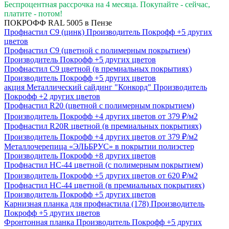
Беспроцентная рассрочка на 4 месяца. Покупайте - сейчас,
платите - потом!
ПОКРОФФ RAL 5005 в Пензе
Профнастил С9 (цинк)
Производитель
Покрофф
+5 других
цветов
Профнастил С9 (цветной с полимерным покрытием)
Производитель
Покрофф
+5 других цветов
Профнастил С9 цветной (в премиальных покрытиях)
Производитель
Покрофф
+5 других цветов
акция
Металлический сайдинг "Конкорд"
Производитель
Покрофф
+2 других цветов
Профнастил R20 (цветной с полимерным покрытием)
Производитель
Покрофф
+4 других цветов
от 379 ₽/м2
Профнастил R20R цветной (в премиальных покрытиях)
Производитель
Покрофф
+4 других цветов
от 379 ₽/м2
Металлочерепица «ЭЛЬБРУС» в покрытии полиэстер
Производитель
Покрофф
+8 других цветов
Профнастил НС-44 цветной (с полимерным покрытием)
Производитель
Покрофф
+5 других цветов
от 620 ₽/м2
Профнастил НС-44 цветной (в премиальных покрытиях)
Производитель
Покрофф
+5 других цветов
Карнизная планка для профнастила (178)
Производитель
Покрофф
+5 других цветов
Фронтонная планка
Производитель
Покрофф
+5 других