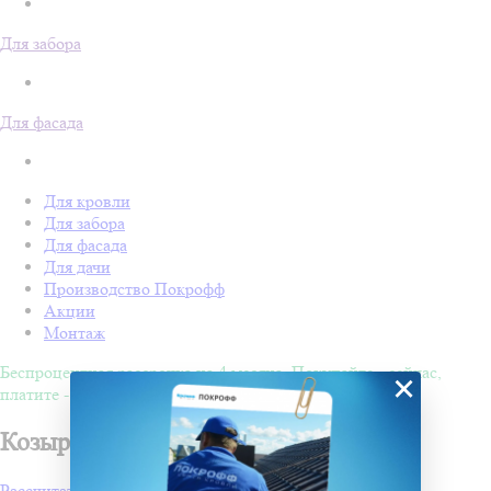
Для забора
Для фасада
Для кровли
Для забора
Для фасада
Для дачи
Производство Покрофф
Акции
Монтаж
Беспроцентная рассрочка на 4 месяца. Покупайте - сейчас,
×
платите - потом!
Козырьки и навесы в Пензе
Рассчитать стоимость проекта