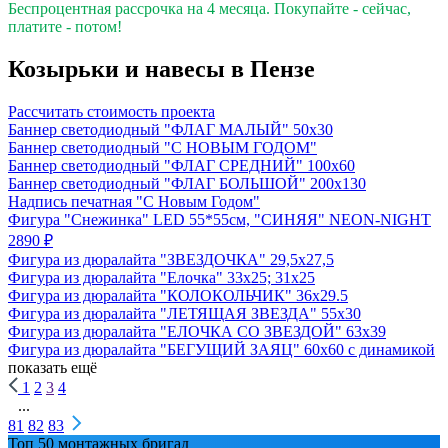
Беспроцентная рассрочка на 4 месяца. Покупайте - сейчас,
платите - потом!
Козырьки и навесы в Пензе
Рассчитать стоимость проекта
Баннер светодиодный "ФЛАГ МАЛЫЙ" 50х30
Баннер светодиодный "С НОВЫМ ГОДОМ"
Баннер светодиодный "ФЛАГ СРЕДНИЙ" 100х60
Баннер светодиодный "ФЛАГ БОЛЬШОЙ" 200х130
Надпись печатная "С Новым Годом"
Фигура "Снежинка" LED 55*55см, "СИНЯЯ" NEON-NIGHT
2890 ₽
Фигура из дюралайта "ЗВЕЗДОЧКА" 29,5х27,5
Фигура из дюралайта "Елочка" 33х25; 31х25
Фигура из дюралайта "КОЛОКОЛЬЧИК" 36х29.5
Фигура из дюралайта "ЛЕТЯЩАЯ ЗВЕЗДА" 55х30
Фигура из дюралайта "ЕЛОЧКА СО ЗВЕЗДОЙ" 63х39
Фигура из дюралайта "БЕГУЩИЙ ЗАЯЦ" 60х60 с динамикой
показать ещё
1
2
3
4
...
81
82
83
Топ 50 монтажных бригад