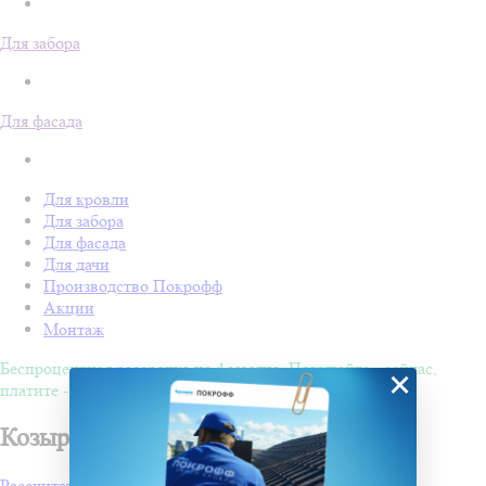
Для забора
Для фасада
Для кровли
Для забора
Для фасада
Для дачи
Производство Покрофф
Акции
Монтаж
Беспроцентная рассрочка на 4 месяца. Покупайте - сейчас,
×
платите - потом!
Козырьки и навесы в Пензе
Рассчитать стоимость проекта