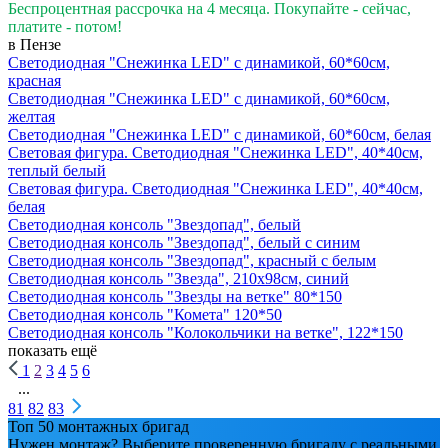
Беспроцентная рассрочка на 4 месяца. Покупайте - сейчас,
платите - потом!
в Пензе
Светодиодная "Снежинка LED" с динамикой, 60*60см,
красная
Светодиодная "Снежинка LED" с динамикой, 60*60см,
желтая
Светодиодная "Снежинка LED" с динамикой, 60*60см, белая
Световая фигура. Светодиодная "Снежинка LED", 40*40см,
теплый белый
Световая фигура. Светодиодная "Снежинка LED", 40*40см,
белая
Светодиодная консоль "Звездопад", белый
Светодиодная консоль "Звездопад", белый с синим
Светодиодная консоль "Звездопад", красный с белым
Светодиодная консоль "Звезда", 210х98см, синий
Светодиодная консоль "Звезды на ветке" 80*150
Светодиодная консоль "Комета" 120*50
Светодиодная консоль "Колокольчики на ветке", 122*150
показать ещё
1
2
3
4
5
6
...
81
82
83
Топ 50 монтажных бригад
Нужен монтаж? Выберите проверенную бригаду с реальными