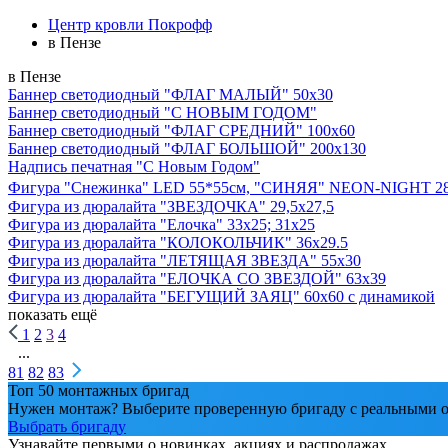
Центр кровли Покрофф
в Пензе
в Пензе
Баннер светодиодный "ФЛАГ МАЛЫЙ" 50х30
Баннер светодиодный "С НОВЫМ ГОДОМ"
Баннер светодиодный "ФЛАГ СРЕДНИЙ" 100х60
Баннер светодиодный "ФЛАГ БОЛЬШОЙ" 200х130
Надпись печатная "С Новым Годом"
Фигура "Снежинка" LED 55*55см, "СИНЯЯ" NEON-NIGHT
2
Фигура из дюралайта "ЗВЕЗДОЧКА" 29,5х27,5
Фигура из дюралайта "Елочка" 33х25; 31х25
Фигура из дюралайта "КОЛОКОЛЬЧИК" 36х29.5
Фигура из дюралайта "ЛЕТЯЩАЯ ЗВЕЗДА" 55х30
Фигура из дюралайта "ЕЛОЧКА СО ЗВЕЗДОЙ" 63х39
Фигура из дюралайта "БЕГУЩИЙ ЗАЯЦ" 60х60 с динамикой
показать ещё
1
2
3
4
...
81
82
83
Топ 50 монтажных бригад
Нужен монтаж? Выберите проверенную бригаду с реальными о
Выбрать бригаду
Узнавайте первыми о новинках, акциях и распродажах