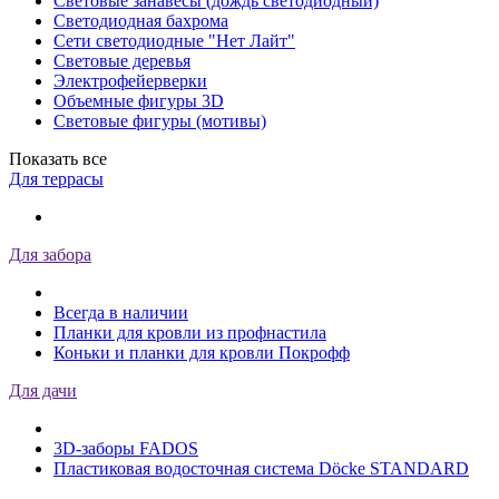
Световые занавесы (дождь светодиодный)
Светодиодная бахрома
Сети светодиодные "Нет Лайт"
Световые деревья
Электрофейерверки
Объемные фигуры 3D
Световые фигуры (мотивы)
Показать все
Для террасы
Для забора
Всегда в наличии
Планки для кровли из профнастила
Коньки и планки для кровли Покрофф
Для дачи
3D-заборы FADOS
Пластиковая водосточная система Döcke STANDARD