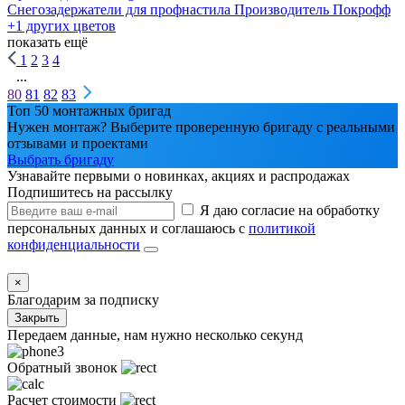
Снегозадержатели для профнастила
Производитель
Покрофф
+1 других цветов
показать ещё
1
2
3
4
...
80
81
82
83
Топ 50 монтажных бригад
Нужен монтаж? Выберите проверенную бригаду с реальными
отзывами и проектами
Выбрать бригаду
Узнавайте первыми о новинках, акциях и распродажах
Подпишитесь на рассылку
Я даю согласие на обработку
персональных данных и соглашаюсь с
политикой
конфиденциальности
×
Благодарим за подписку
Закрыть
Передаем данные, нам нужно несколько секунд
Обратный звонок
Расчет стоимости