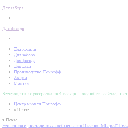
Для забора
Для фасада
Для кровли
Для забора
Для фасада
Для дачи
Производство Покрофф
Акции
Монтаж
Беспроцентная рассрочка на 4 месяца. Покупайте - сейчас, плат
Центр кровли Покрофф
в Пензе
в Пензе
Усиленная односторонняя клейкая лента Изоспан ML proff
Прои