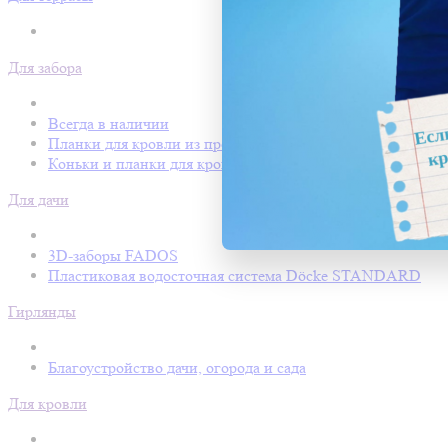
Для забора
Всегда в наличии
Планки для кровли из профнастила
Коньки и планки для кровли Покрофф
Для дачи
3D-заборы FADOS
Пластиковая водосточная система Döcke STANDARD
Гирлянды
Благоустройство дачи, огорода и сада
Для кровли