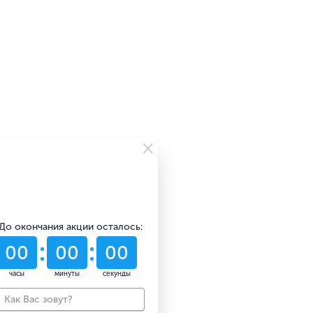
×
Чтобы узнать стоимость
монтажных работ,
введите телефон в поле
ниже и нажмите кнопку
"Получить"
До окончания акции осталось:
53
22
36
дни
часы
минуты