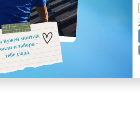
Н
с
д