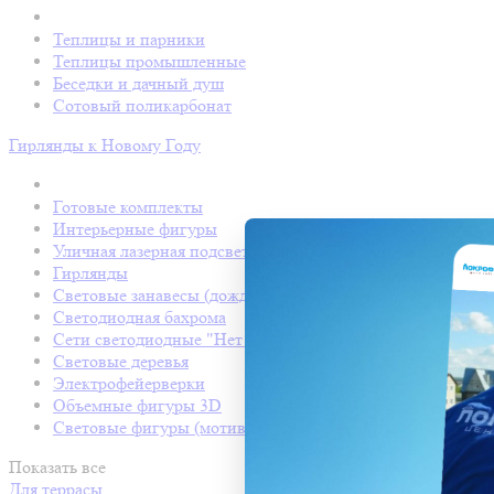
Теплицы и парники
Теплицы промышленные
Беседки и дачный душ
Сотовый поликарбонат
Гирлянды к Новому Году
Готовые комплекты
Интерьерные фигуры
Уличная лазерная подсветка
Гирлянды
Световые занавесы (дождь светодиодный)
Светодиодная бахрома
Сети светодиодные "Нет Лайт"
Световые деревья
Электрофейерверки
Объемные фигуры 3D
Световые фигуры (мотивы)
Показать все
Для террасы