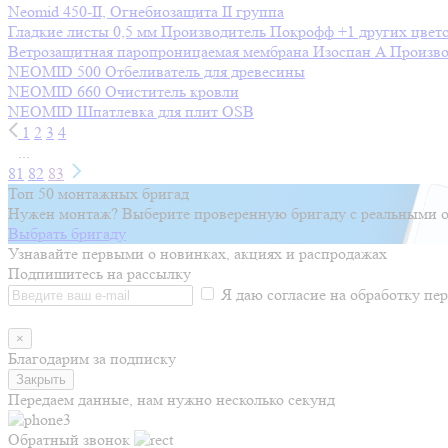
Neomid 450-II, Огнебиозащита II группа
Гладкие листы 0,5 мм
Производитель
Покрофф
+1 других цвет
Ветрозащитная паропроницаемая мембрана Изоспан A
Произво
NEOMID 500 Отбеливатель для древесины
NEOMID 660 Очиститель кровли
NEOMID Шпатлевка для плит OSB
1
2
3
4
...
81
82
83
Топ 50 монтажных бригад
Нужен монтаж? Выберите проверенную бригаду с реальными о
Выбрать бригаду
Узнавайте первыми о новинках, акциях и распродажах
Подпишитесь на рассылку
Я даю согласие на обработку п
×
Благодарим за подписку
Закрыть
Передаем данные, нам нужно несколько секунд
Обратный звонок