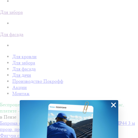
Для забора
Для фасада
Для кровли
Для забора
Для фасада
Для дачи
Производство Покрофф
Акции
Монтаж
×
Беспроцентная рассрочка на 4 месяца. Покупайте - сейчас,
платите - потом!
в Пензе
Бахрома светодиодн INFINILITE Одесская с мерц. эфф IP44 3 м
прозр. пров., соед., бел. хол
от 1270 ₽
Фигура световая "Олени везут Санта Клауса на санях"