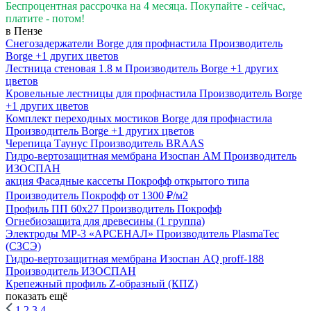
Беспроцентная рассрочка на 4 месяца. Покупайте - сейчас,
платите - потом!
в Пензе
Снегозадержатели Вorge для профнастила
Производитель
Borge
+1 других цветов
Лестница стеновая 1.8 м
Производитель
Borge
+1 других
цветов
Кровельные лестницы для профнастила
Производитель
Borge
+1 других цветов
Комплект переходных мостиков Borge для профнастила
Производитель
Borge
+1 других цветов
Черепица Таунус
Производитель
BRAAS
Гидро-вертозащитная мембрана Изоспан AM
Производитель
ИЗОСПАН
акция
Фасадные кассеты Покрофф открытого типа
Производитель
Покрофф
от 1300 ₽/м2
Профиль ПП 60х27
Производитель
Покрофф
Огнебиозащита для древесины (1 группа)
Электроды МР-3 «АРСЕНАЛ»
Производитель
PlasmaTec
(СЗСЭ)
Гидро-вертозащитная мембрана Изоспан AQ prоff-188
Производитель
ИЗОСПАН
Крепежный профиль Z-образный (КПZ)
показать ещё
1
2
3
4