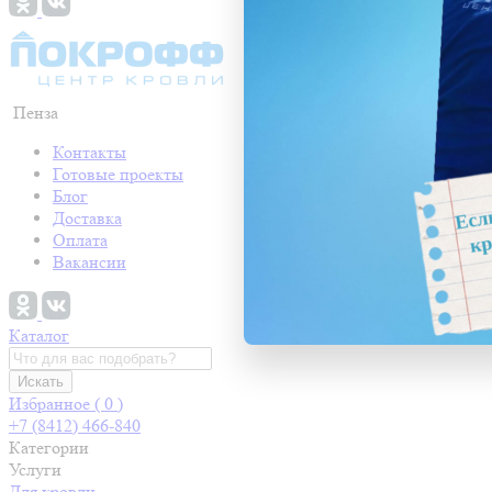
Пенза
Контакты
Готовые проекты
Блог
Доставка
Оплата
Вакансии
Каталог
Искать
Избранное (
0
)
+7 (8412) 466-840
Категории
Услуги
Для кровли