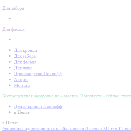
Для забора
Для фасада
Для кровли
Для забора
Для фасада
Для дачи
Производство Покрофф
Акции
Монтаж
Беспроцентная рассрочка на 4 месяца. Покупайте - сейчас, плат
Центр кровли Покрофф
в Пензе
в Пензе
Усиленная односторонняя клейкая лента Изоспан ML proff
Прои