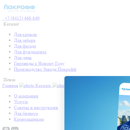
+7 (8412) 466-840
Каталог
Для кровли
Для забора
Для фасада
Для фундамента
Для дачи
Гирлянды к Новому Году
Производство Завода Покрофф
Пенза
Главная
Каталог
Контакты
Акции
Готовые про
О компании
Услуги
Советы и инструкции
Для бизнеса
Кровельщикам