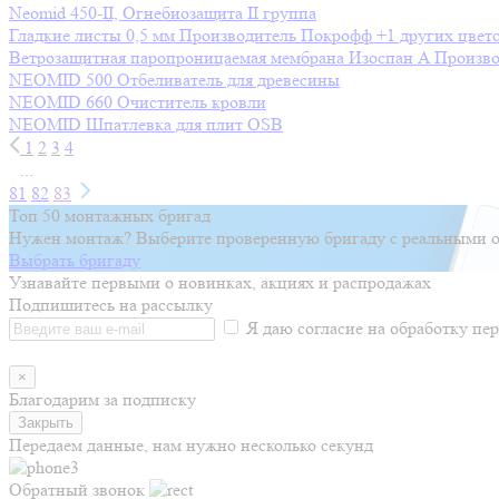
Neomid 450-II, Огнебиозащита II группа
Гладкие листы 0,5 мм
Производитель
Покрофф
+1 других цвет
Ветрозащитная паропроницаемая мембрана Изоспан A
Произво
NEOMID 500 Отбеливатель для древесины
NEOMID 660 Очиститель кровли
NEOMID Шпатлевка для плит OSB
1
2
3
4
...
81
82
83
Топ 50 монтажных бригад
Нужен монтаж? Выберите проверенную бригаду с реальными о
Выбрать бригаду
Узнавайте первыми о новинках, акциях и распродажах
Подпишитесь на рассылку
Я даю согласие на обработку п
×
Благодарим за подписку
Закрыть
Передаем данные, нам нужно несколько секунд
Обратный звонок