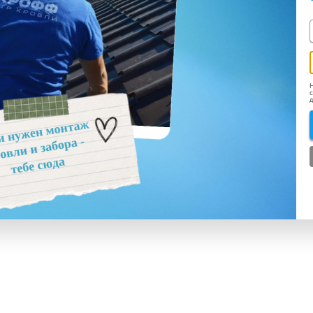
Н
с
д