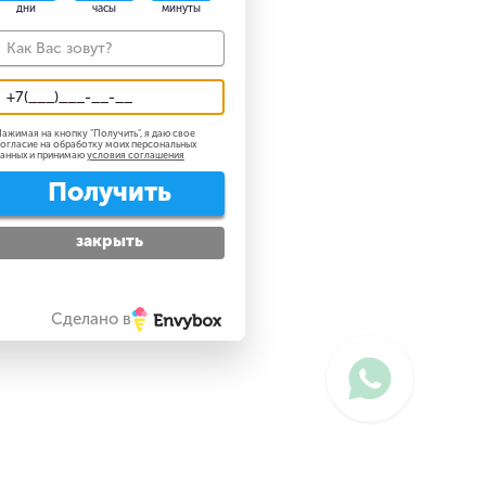
дни
часы
минуты
ажимая на кнопку "
Получить
", я даю свое
огласие на обработку моих персональных
анных и принимаю
условия соглашения
Получить
закрыть
Сделано в