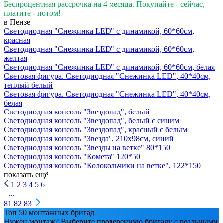
Беспроцентная рассрочка на 4 месяца. Покупайте - сейчас,
платите - потом!
в Пензе
Светодиодная "Снежинка LED" с динамикой, 60*60см,
красная
Светодиодная "Снежинка LED" с динамикой, 60*60см,
желтая
Светодиодная "Снежинка LED" с динамикой, 60*60см, белая
Световая фигура. Светодиодная "Снежинка LED", 40*40см,
теплый белый
Световая фигура. Светодиодная "Снежинка LED", 40*40см,
белая
Светодиодная консоль "Звездопад", белый
Светодиодная консоль "Звездопад", белый с синим
Светодиодная консоль "Звездопад", красный с белым
Светодиодная консоль "Звезда", 210х98см, синий
Светодиодная консоль "Звезды на ветке" 80*150
Светодиодная консоль "Комета" 120*50
Светодиодная консоль "Колокольчики на ветке", 122*150
показать ещё
1
2
3
4
5
6
...
81
82
83
Топ 50 монтажных бригад
Нужен монтаж? Выберите проверенную бригаду с реальными