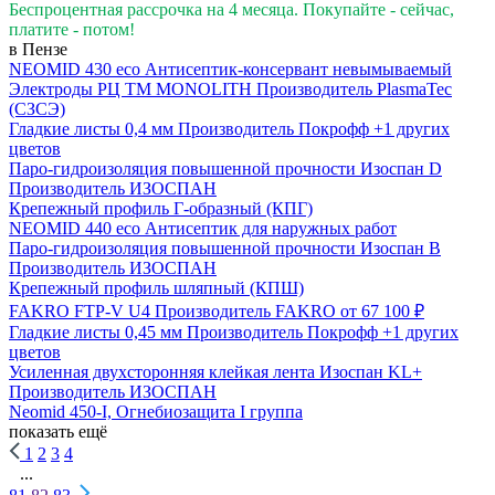
Беспроцентная рассрочка на 4 месяца. Покупайте - сейчас,
платите - потом!
в Пензе
NEOMID 430 eco Антисептик-консервант невымываемый
Электроды РЦ ТМ MONOLITH
Производитель
PlasmaTec
(СЗСЭ)
Гладкие листы 0,4 мм
Производитель
Покрофф
+1 других
цветов
Паро-гидроизоляция повышенной прочности Изоспан D
Производитель
ИЗОСПАН
Крепежный профиль Г-образный (КПГ)
NEOMID 440 eco Антисептик для наружных работ
Паро-гидроизоляция повышенной прочности Изоспан B
Производитель
ИЗОСПАН
Крепежный профиль шляпный (КПШ)
FAKRO FTP-V U4
Производитель
FAKRO
от 67 100 ₽
Гладкие листы 0,45 мм
Производитель
Покрофф
+1 других
цветов
Усиленная двухсторонняя клейкая лента Изоспан KL+
Производитель
ИЗОСПАН
Neomid 450-I, Огнебиозащита I группа
показать ещё
1
2
3
4
...