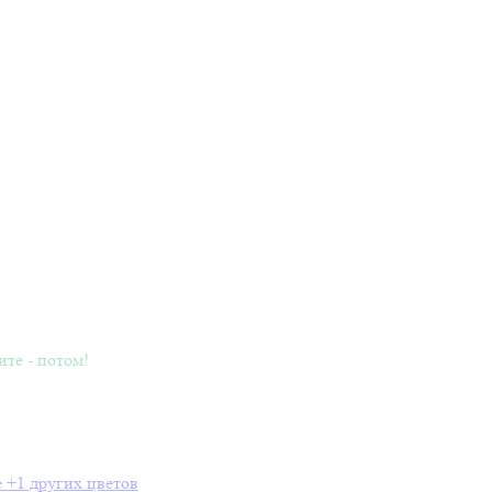
ите - потом!
e
+1 других цветов