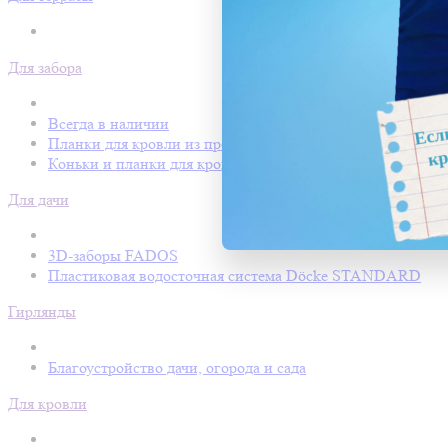
Для забора
Всегда в наличии
Планки для кровли из профнастила
Коньки и планки для кровли Покрофф
Для дачи
3D-заборы FADOS
Пластиковая водосточная система Döcke STANDARD
Гирлянды
Благоустройство дачи, огорода и сада
Для кровли