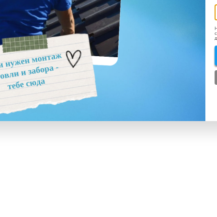
Н
с
д