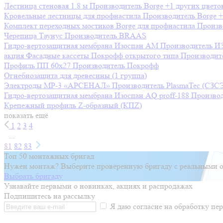
Лестница стеновая 1.8 м
Производитель
Borge
+1 других цвето
Кровельные лестницы для профнастила
Производитель
Borge
+
Комплект переходных мостиков Borge для профнастила
Произв
Черепица Таунус
Производитель
BRAAS
Гидро-вертозащитная мембрана Изоспан AM
Производитель
И
акция
Фасадные кассеты Покрофф открытого типа
Производит
Профиль ПП 60х27
Производитель
Покрофф
Огнебиозащита для древесины (1 группа)
Электроды МР-3 «АРСЕНАЛ»
Производитель
PlasmaTec (СЗС
Гидро-вертозащитная мембрана Изоспан AQ prоff-188
Произво
Крепежный профиль Z-образный (КПZ)
показать ещё
1
2
3
4
...
81
82
83
Топ 50 монтажных бригад
Нужен монтаж? Выберите проверенную бригаду с реальными о
Выбрать бригаду
Узнавайте первыми о новинках, акциях и распродажах
Подпишитесь на рассылку
Я даю согласие на обработку п