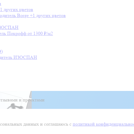
в
1 других цветов
одитель
Borge
+1 других цветов
ЗОСПАН
ель
Покрофф
от 1300 ₽/м2
Э)
дитель
ИЗОСПАН
тзывами и проектами
ерсональных данных и соглашаюсь с
политикой конфиденциально