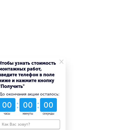
×
Чтобы узнать стоимость
монтажных работ,
введите телефон в поле
ниже и нажмите кнопку
"Получить"
До окончания акции осталось:
53
14
53
дни
часы
минуты