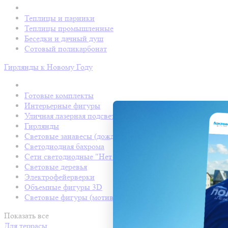
Теплицы и парники
Теплицы промышленные
Беседки и дачный душ
Сотовый поликарбонат
Гирлянды к Новому Году
Готовые комплекты
Интерьерные фигуры
Уличная лазерная подсветка
Гирлянды
Световые занавесы (дождь светодиодный)
Светодиодная бахрома
Сети светодиодные "Нет Лайт"
Световые деревья
Электрофейерверки
Объемные фигуры 3D
Световые фигуры (мотивы)
Показать все
Для террасы