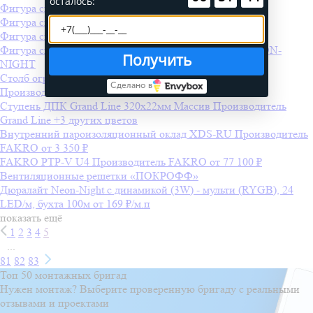
осталось:
Фигура световая "2 СНЕЖИНКИ" 250х50
Фигура световая "Брызги звезд" 400х100
Фигура световая "Созвездие" 55х100
Фигура световая "Звездный фейерверк" 85*175 см NEON-
Получить
NIGHT
Столб ограждения ДПК Grand Line 3D 100х100мм
Сделано в
Производитель
Grand Line
Ступень ДПК Grand Line 320х22мм Массив
Производитель
Grand Line
+3 других цветов
Внутренний пароизоляционный оклад XDS-RU
Производитель
FAKRO
от 3 350 ₽
FAKRO PTP-V U4
Производитель
FAKRO
от 77 100 ₽
Вентиляционные решетки «ПОКРОФФ»
Дюралайт Neon-Night с динамикой (3W) - мульти (RYGB), 24
LED/м, бухта 100м
от 169 ₽/м.п
показать ещё
1
2
3
4
5
...
81
82
83
Топ 50 монтажных бригад
Нужен монтаж? Выберите проверенную бригаду с реальными
отзывами и проектами