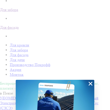
Для забора
Для фасада
Для кровли
Для забора
Для фасада
Для дачи
Производство Покрофф
Акции
Монтаж
×
Беспроцентная рассрочка на 4 месяца. Покупайте - сейчас,
платите - потом!
в Пензе
NEOMID 430 eco Антисептик-консервант невымываемый
Электроды РЦ ТМ MONOLITH
Производитель
PlasmaTec
(СЗСЭ)