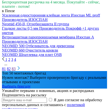
Беспроцентная рассрочка на 4 месяца. Покупайте - сейчас,
платите - потом!
в Пензе
Усиленная односторонняя клейкая лента Изоспан ML proff
Производитель
ИЗОСПАН
Neomid 450-II, Огнебиозащита II группа
Гладкие листы 0,5 мм
Производитель
Покрофф
+1 других
цветов
Ветрозащитная паропроницаемая мембрана Изоспан A
Производитель
ИЗОСПАН
NEOMID 500 Отбеливатель для древесины
NEOMID 660 Очиститель кровли
NEOMID Шпатлевка для плит OSB
1
2
3
4
...
81
82
83
Топ 50 монтажных бригад
Нужен монтаж? Выберите проверенную бригаду с реальными
отзывами и проектами
Выбрать бригаду
Узнавайте первыми о новинках, акциях и распродажах
Подпишитесь на рассылку
Я даю согласие на обработку
персональных данных и соглашаюсь с
политикой