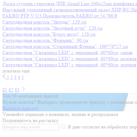
Доска-ступень стартовая ДПК Grand Line 160х22мм шлифовка 
Наружный утепленный гидроизоляционный оклад XDP-RU
Пр
FAKRO PTP-V U3
Производитель
FAKRO
от 54 700 ₽
Светодиодная консоль "Звезды", 120 см
Светодиодная консоль "Звездный путь", 120 см
Светодиодная консоль "Букет звезд", 120 см
Светодиодная консоль "Фонарик", 90 см
Светодиодная консоль "Старинный Фонарь", 100*78*27 см
Светодиодная "Снежинка LED" с динамикой, 60*60см, синяя
Светодиодная "Снежинка LED" с динамикой, 60*60см, розовая
Светодиодная "Снежинка LED" с динамикой, 60*60см, зеленая
показать ещё
1
2
3
4
5
...
81
82
83
Топ 50 монтажных бригад
Нужен монтаж? Выберите проверенную бригаду с реальными о
Выбрать бригаду
Узнавайте первыми о новинках, акциях и распродажах
Подпишитесь на рассылку
Я даю согласие на обработку п