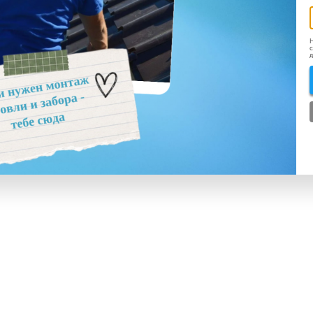
Н
с
д