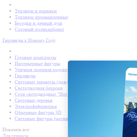
Теплицы и парники
Теплицы промышленные
Беседки и дачный душ
Сотовый поликарбонат
Гирлянды к Новому Году
Готовые комплекты
Интерьерные фигуры
Уличная лазерная подсветка
Гирлянды
Световые занавесы (дождь светодиодный)
Светодиодная бахрома
Сети светодиодные "Нет Лайт"
Световые деревья
Электрофейерверки
Объемные фигуры 3D
Световые фигуры (мотивы)
Показать все
Для террасы