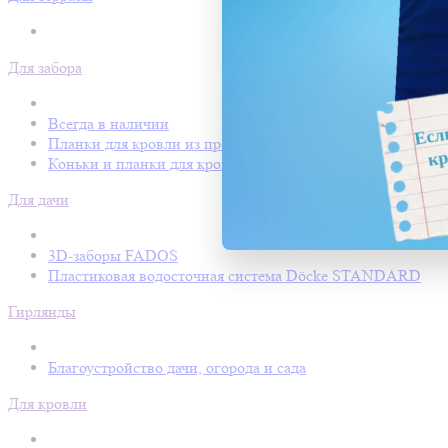
Для забора
Всегда в наличии
Планки для кровли из профнастила
Коньки и планки для кровли Покрофф
Для дачи
3D-заборы FADOS
Пластиковая водосточная система Döcke STANDARD
Гирлянды
Благоустройство дачи, огорода и сада
Для кровли