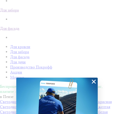
Для забора
Для фасада
Для кровли
Для забора
Для фасада
Для дачи
Производство Покрофф
Акции
Монтаж
×
Беспроцентная рассрочка на 4 месяца. Покупайте - сейчас,
платите - потом!
в Пензе
Светодиодная "Снежинка LED" с динамикой, 60*60см, красная
Светодиодная "Снежинка LED" с динамикой, 60*60см, желтая
Светодиодная "Снежинка LED" с динамикой, 60*60см, белая