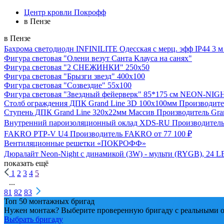
Центр кровли Покрофф
в Пензе
в Пензе
Бахрома светодиодн INFINILITE Одесская с мерц. эфф IP44 3 м пр
Фигура световая "Олени везут Санта Клауса на санях"
Фигура световая "2 СНЕЖИНКИ" 250х50
Фигура световая "Брызги звезд" 400х100
Фигура световая "Созвездие" 55х100
Фигура световая "Звездный фейерверк" 85*175 см NEON-NIG
Столб ограждения ДПК Grand Line 3D 100х100мм
Производите
Ступень ДПК Grand Line 320х22мм Массив
Производитель
Gra
Внутренний пароизоляционный оклад XDS-RU
Производител
FAKRO PTP-V U4
Производитель
FAKRO
от 77 100 ₽
Вентиляционные решетки «ПОКРОФФ»
Дюралайт Neon-Night с динамикой (3W) - мульти (RYGB), 24 L
показать ещё
1
2
3
4
5
...
81
82
83
Топ 50 монтажных бригад
Нужен монтаж? Выберите проверенную бригаду с реальными о
Выбрать бригаду