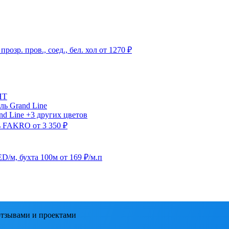
озр. пров., соед., бел. хол
от 1270 ₽
HT
ль
Grand Line
nd Line
+3 других цветов
ь
FAKRO
от 3 350 ₽
ED/м, бухта 100м
от 169 ₽/м.п
тзывами и проектами