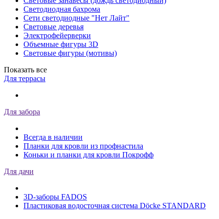
Световые занавесы (дождь светодиодный)
Светодиодная бахрома
Сети светодиодные "Нет Лайт"
Световые деревья
Электрофейерверки
Объемные фигуры 3D
Световые фигуры (мотивы)
Показать все
Для террасы
Для забора
Всегда в наличии
Планки для кровли из профнастила
Коньки и планки для кровли Покрофф
Для дачи
3D-заборы FADOS
Пластиковая водосточная система Döcke STANDARD