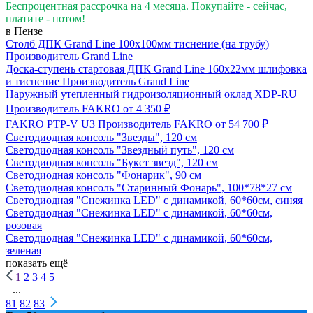
Беспроцентная рассрочка на 4 месяца. Покупайте - сейчас,
платите - потом!
в Пензе
Столб ДПК Grand Line 100х100мм тиснение (на трубу)
Производитель
Grand Line
Доска-ступень стартовая ДПК Grand Line 160х22мм шлифовка
и тиснение
Производитель
Grand Line
Наружный утепленный гидроизоляционный оклад XDP-RU
Производитель
FAKRO
от 4 350 ₽
FAKRO PTP-V U3
Производитель
FAKRO
от 54 700 ₽
Светодиодная консоль "Звезды", 120 см
Светодиодная консоль "Звездный путь", 120 см
Светодиодная консоль "Букет звезд", 120 см
Светодиодная консоль "Фонарик", 90 см
Светодиодная консоль "Старинный Фонарь", 100*78*27 см
Светодиодная "Снежинка LED" с динамикой, 60*60см, синяя
Светодиодная "Снежинка LED" с динамикой, 60*60см,
розовая
Светодиодная "Снежинка LED" с динамикой, 60*60см,
зеленая
показать ещё
1
2
3
4
5
...
81
82
83