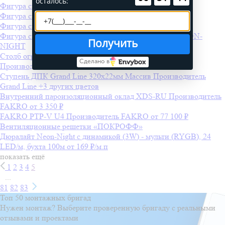
осталось:
Фигура световая "2 СНЕЖИНКИ" 250х50
Фигура световая "Брызги звезд" 400х100
Фигура световая "Созвездие" 55х100
Фигура световая "Звездный фейерверк" 85*175 см NEON-
Получить
NIGHT
Столб ограждения ДПК Grand Line 3D 100х100мм
Сделано в
Производитель
Grand Line
Ступень ДПК Grand Line 320х22мм Массив
Производитель
Grand Line
+3 других цветов
Внутренний пароизоляционный оклад XDS-RU
Производитель
FAKRO
от 3 350 ₽
FAKRO PTP-V U4
Производитель
FAKRO
от 77 100 ₽
Вентиляционные решетки «ПОКРОФФ»
Дюралайт Neon-Night с динамикой (3W) - мульти (RYGB), 24
LED/м, бухта 100м
от 169 ₽/м.п
показать ещё
1
2
3
4
5
...
81
82
83
Топ 50 монтажных бригад
Нужен монтаж? Выберите проверенную бригаду с реальными
отзывами и проектами