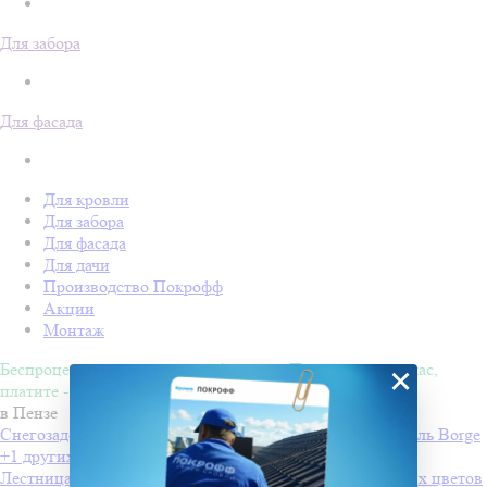
Для забора
Для фасада
Для кровли
Для забора
Для фасада
Для дачи
Производство Покрофф
Акции
Монтаж
Беспроцентная рассрочка на 4 месяца. Покупайте - сейчас,
×
платите - потом!
в Пензе
Снегозадержатели Вorge для профнастила
Производитель
Borge
+1 других цветов
Лестница стеновая 1.8 м
Производитель
Borge
+1 других цветов