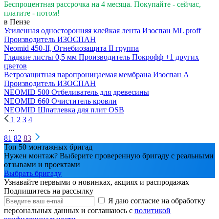
Беспроцентная рассрочка на 4 месяца. Покупайте - сейчас,
платите - потом!
в Пензе
Усиленная односторонняя клейкая лента Изоспан ML proff
Производитель
ИЗОСПАН
Neomid 450-II, Огнебиозащита II группа
Гладкие листы 0,5 мм
Производитель
Покрофф
+1 других
цветов
Ветрозащитная паропроницаемая мембрана Изоспан A
Производитель
ИЗОСПАН
NEOMID 500 Отбеливатель для древесины
NEOMID 660 Очиститель кровли
NEOMID Шпатлевка для плит OSB
1
2
3
4
...
81
82
83
Топ 50 монтажных бригад
Нужен монтаж? Выберите проверенную бригаду с реальными
отзывами и проектами
Выбрать бригаду
Узнавайте первыми о новинках, акциях и распродажах
Подпишитесь на рассылку
Я даю согласие на обработку
персональных данных и соглашаюсь с
политикой