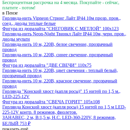
Беспроцентная рассрочка на 4 месяца. Покупайте - сейчас,
платите - потом!
в Пензе
Гирлянда-нить Vipneon Стринг Лайт IP44 10м прозр. пров.,
соед., диоды теплые белые
Фигура из дюралайта "СНЕГОВИК С МЕТЛОЙ" 100х123
Гирлянда-нить Neon-Night Твинкл Лайт IP44 10м, черн. пров.,
диоды мульти
Гирлянда-нить 10 м, 220В, белое свечение, прозрачный
провод
Гирлянда-нить 10 м, 220В, синее свечение, прозрачный
провод
Фигура из дюралайта "ДВЕ СВЕЧИ" 110х75
Гирлянда-нить 10 м, 220В, цвет свечения - теплый белый,
прозрачный провод
Гирлянда-нить 10 м, 220В, красное свечение, прозрачный
провод
Гирлянда "Конский хвост (капля росы)" 15 нитей по 1,5 м.,
LED-225-12V
Фигура из дюралайта "СВЕЧА ГОРИТ" 105х108
Гирлянда Конский хвост (капля росы) 15 нитей по 1,5 м LED-
225-12V контр. 8 режимов, фиолетов.
ЗАНАВЕС, 2 м, В:1,5 м, Н.С. LED-360-220V, 8 режимов,
БЕЛЫЙ
753 ₽
показать ещё