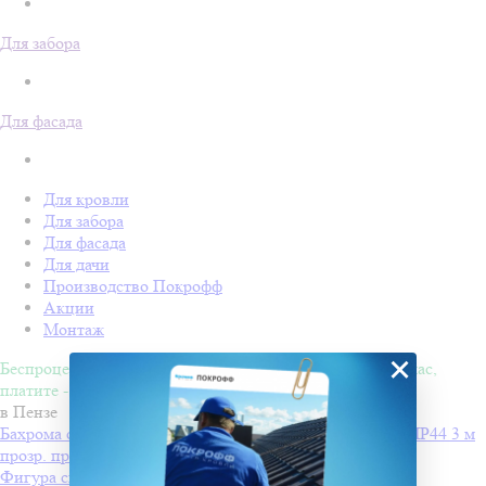
Для забора
Для фасада
Для кровли
Для забора
Для фасада
Для дачи
Производство Покрофф
Акции
Монтаж
×
Беспроцентная рассрочка на 4 месяца. Покупайте - сейчас,
платите - потом!
в Пензе
Бахрома светодиодн INFINILITE Одесская с мерц. эфф IP44 3 м
прозр. пров., соед., бел. хол
от 1270 ₽
Фигура световая "Олени везут Санта Клауса на санях"