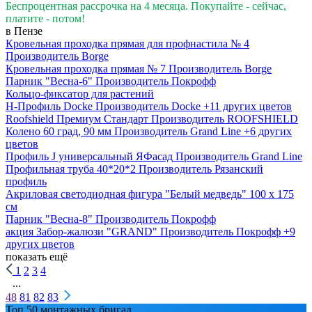
Беспроцентная рассрочка на 4 месяца. Покупайте - сейчас,
платите - потом!
в Пензе
Кровельная проходка прямая для профнастила № 4
Производитель
Borge
Кровельная проходка прямая № 7
Производитель
Borge
Парник "Весна-6"
Производитель
Покрофф
Кольцо-фиксатор для растений
H-Профиль Docke
Производитель
Docke
+11 других цветов
Roofshield Премиум Стандарт
Производитель
ROOFSHIELD
Колено 60 град, 90 мм
Производитель
Grand Line
+6 других
цветов
Профиль J универсальный ЯФасад
Производитель
Grand Line
Профильная труба 40*20*2
Производитель
Рязанский
профиль
Акриловая светодиодная фигура "Белый медведь" 100 х 175
см
Парник "Весна-8"
Производитель
Покрофф
акция
Забор-жалюзи "GRAND"
Производитель
Покрофф
+9
других цветов
показать ещё
1
2
3
4
...
48
81
82
83
Топ 50 монтажных бригад