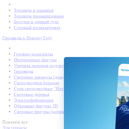
Теплицы и парники
Теплицы промышленные
Беседки и дачный душ
Сотовый поликарбонат
Гирлянды к Новому Году
Готовые комплекты
Интерьерные фигуры
Уличная лазерная подсветка
Гирлянды
Световые занавесы (дождь светодиодный)
Светодиодная бахрома
Сети светодиодные "Нет Лайт"
Световые деревья
Электрофейерверки
Объемные фигуры 3D
Световые фигуры (мотивы)
Показать все
Для террасы