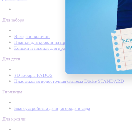
Для забора
Всегда в наличии
Планки для кровли из профнастила
Коньки и планки для кровли Покрофф
Для дачи
3D-заборы FADOS
Пластиковая водосточная система Döcke STANDARD
Гирлянды
Благоустройство дачи, огорода и сада
Для кровли