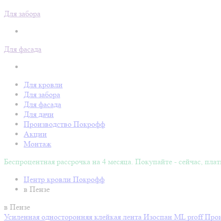
Для забора
Для фасада
Для кровли
Для забора
Для фасада
Для дачи
Производство Покрофф
Акции
Монтаж
Беспроцентная рассрочка на 4 месяца. Покупайте - сейчас, плат
Центр кровли Покрофф
в Пензе
в Пензе
Усиленная односторонняя клейкая лента Изоспан ML proff
Прои