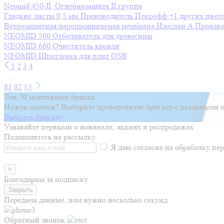
Neomid 450-II, Огнебиозащита II группа
Гладкие листы 0,5 мм
Производитель
Покрофф
+1 других цвет
Ветрозащитная паропроницаемая мембрана Изоспан A
Произво
NEOMID 500 Отбеливатель для древесины
NEOMID 660 Очиститель кровли
NEOMID Шпатлевка для плит OSB
1
2
3
4
...
81
82
83
Топ 50 монтажных бригад
Нужен монтаж? Выберите проверенную бригаду с реальными о
Выбрать бригаду
Узнавайте первыми о новинках, акциях и распродажах
Подпишитесь на рассылку
Я даю согласие на обработку п
×
Благодарим за подписку
Закрыть
Передаем данные, нам нужно несколько секунд
Обратный звонок