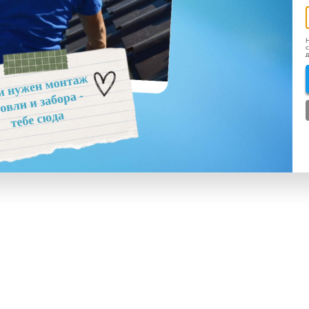
Н
с
д