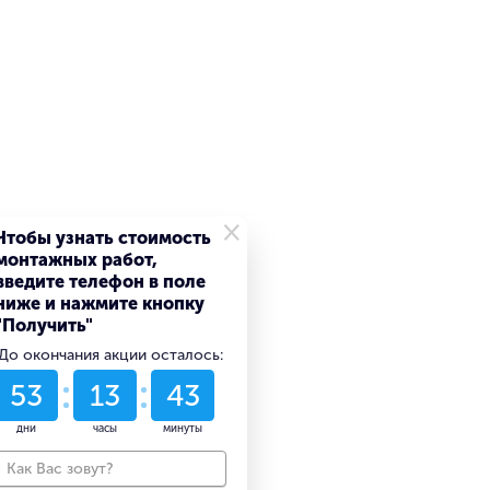
×
Чтобы узнать стоимость
монтажных работ,
введите телефон в поле
ниже и нажмите кнопку
"Получить"
До окончания акции осталось:
53
13
43
дни
часы
минуты