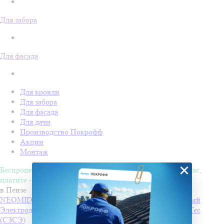
Для забора
Для фасада
Для кровли
Для забора
Для фасада
Для дачи
Производство Покрофф
Акции
Монтаж
×
Беспроцентная рассрочка на 4 месяца. Покупайте - сейчас,
платите - потом!
в Пензе
NEOMID 430 eco Антисептик-консервант невымываемый
Электроды РЦ ТМ MONOLITH
Производитель
PlasmaTec
(СЗСЭ)