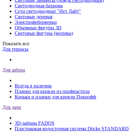
Световые занавесы (дождь светодиодный)
Светодиодная бахрома
Сети светодиодные "Нет Лайт"
Световые деревья
Электрофейерверки
Объемные фигуры 3D
Световые фигуры (мотивы)
Показать все
Для террасы
Для забора
Всегда в наличии
Планки для кровли из профнастила
Коньки и планки для кровли Покрофф
Для дачи
3D-заборы FADOS
Пластиковая водосточная система Döcke STANDARD