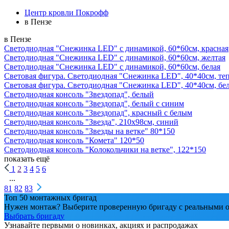
Центр кровли Покрофф
в Пензе
в Пензе
Светодиодная "Снежинка LED" с динамикой, 60*60см, красная
Светодиодная "Снежинка LED" с динамикой, 60*60см, желтая
Светодиодная "Снежинка LED" с динамикой, 60*60см, белая
Световая фигура. Светодиодная "Снежинка LED", 40*40см, те
Световая фигура. Светодиодная "Снежинка LED", 40*40см, бе
Светодиодная консоль "Звездопад", белый
Светодиодная консоль "Звездопад", белый с синим
Светодиодная консоль "Звездопад", красный с белым
Светодиодная консоль "Звезда", 210х98см, синий
Светодиодная консоль "Звезды на ветке" 80*150
Светодиодная консоль "Комета" 120*50
Светодиодная консоль "Колокольчики на ветке", 122*150
показать ещё
1
2
3
4
5
6
...
81
82
83
Топ 50 монтажных бригад
Нужен монтаж? Выберите проверенную бригаду с реальными о
Выбрать бригаду
Узнавайте первыми о новинках, акциях и распродажах