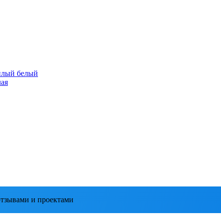
плый белый
лая
тзывами и проектами