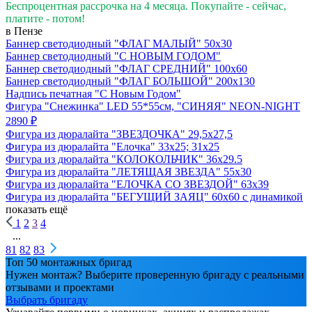
Беспроцентная рассрочка на 4 месяца. Покупайте - сейчас,
платите - потом!
в Пензе
Баннер светодиодный "ФЛАГ МАЛЫЙ" 50х30
Баннер светодиодный "С НОВЫМ ГОДОМ"
Баннер светодиодный "ФЛАГ СРЕДНИЙ" 100х60
Баннер светодиодный "ФЛАГ БОЛЬШОЙ" 200х130
Надпись печатная "С Новым Годом"
Фигура "Снежинка" LED 55*55см, "СИНЯЯ" NEON-NIGHT
2890 ₽
Фигура из дюралайта "ЗВЕЗДОЧКА" 29,5х27,5
Фигура из дюралайта "Елочка" 33х25; 31х25
Фигура из дюралайта "КОЛОКОЛЬЧИК" 36х29.5
Фигура из дюралайта "ЛЕТЯЩАЯ ЗВЕЗДА" 55х30
Фигура из дюралайта "ЕЛОЧКА СО ЗВЕЗДОЙ" 63х39
Фигура из дюралайта "БЕГУЩИЙ ЗАЯЦ" 60х60 с динамикой
показать ещё
1
2
3
4
...
81
82
83
Топ 50 монтажных бригад
Нужен монтаж? Выберите проверенную бригаду с реальными
отзывами и проектами
Выбрать бригаду