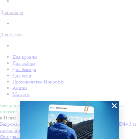
Для забора
Для фасада
Для кровли
Для забора
Для фасада
Для дачи
Производство Покрофф
Акции
Монтаж
×
Беспроцентная рассрочка на 4 месяца. Покупайте - сейчас,
платите - потом!
в Пензе
Бахрома светодиодн INFINILITE Одесская с мерц. эфф IP44 3 м
прозр. пров., соед., бел. хол
от 1270 ₽
Фигура световая "Олени везут Санта Клауса на санях"