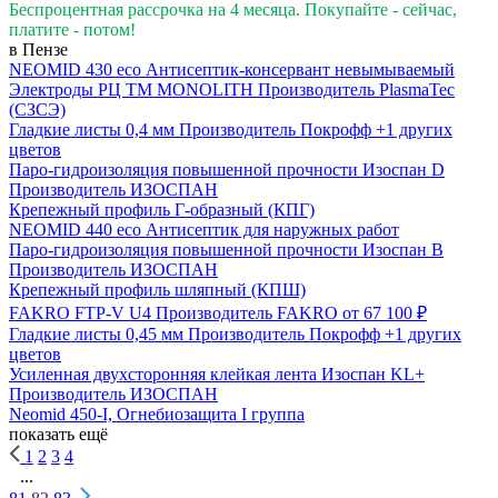
Беспроцентная рассрочка на 4 месяца. Покупайте - сейчас,
платите - потом!
в Пензе
NEOMID 430 eco Антисептик-консервант невымываемый
Электроды РЦ ТМ MONOLITH
Производитель
PlasmaTec
(СЗСЭ)
Гладкие листы 0,4 мм
Производитель
Покрофф
+1 других
цветов
Паро-гидроизоляция повышенной прочности Изоспан D
Производитель
ИЗОСПАН
Крепежный профиль Г-образный (КПГ)
NEOMID 440 eco Антисептик для наружных работ
Паро-гидроизоляция повышенной прочности Изоспан B
Производитель
ИЗОСПАН
Крепежный профиль шляпный (КПШ)
FAKRO FTP-V U4
Производитель
FAKRO
от 67 100 ₽
Гладкие листы 0,45 мм
Производитель
Покрофф
+1 других
цветов
Усиленная двухсторонняя клейкая лента Изоспан KL+
Производитель
ИЗОСПАН
Neomid 450-I, Огнебиозащита I группа
показать ещё
1
2
3
4
...