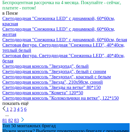
Беспроцентная рассрочка на 4 месяца. Покупайте - сейчас,
платите - потом!
в Пензе
Светодиодная "Снежинка LED" с динамикой, 60*60см,
красная
Светодиодная "Снежинка LED" с динамикой, 60*60см,
желтая
Светодиодная "Снежинка LED" с динамикой, 60*60см, белая
Световая фигура. Светодиодная "Снежинка LED", 40*40см,
теплый белый
Световая фигура. Светодиодная "Снежинка LED", 40*40см,
белая
Светодиодная консоль "Звездопад", белый
Светодиодная консоль "Звездопад", белый с синим
Светодиодная консоль "Звездопад", красный с белым
Светодиодная консоль "Звезда", 210х98см, синий
Светодиодная консоль "Звезды на ветке" 80*150
Светодиодная консоль "Комета" 120*50
Светодиодная консоль "Колокольчики на ветке", 122*150
показать ещё
1
2
3
4
5
6
...
81
82
83
Топ 50 монтажных бригад
Нужен монтаж? Выберите проверенную бригаду с реальными